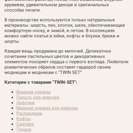
кружевах, удивительном декоре и оригинальных
способах печати.
В производстве используются только натуральные
материалы: шерсть, лен, хлопок, шелк, обеспечивающие
комфортную носку, и зимой, и летом. В коллекциях
можно найти платья и юбки, кофты и блузки, брюки и
шорты.
Каждая вещь продумана до мелочей. Деликатное
сочетание пастельных цветов и декоративных
элементов покоряет сердца с первого взгляда. Любители
романтических образов составят гардероб своим
модницам и модникам с “TWIN SET”.
Категории с товарами "TWIN-SET":
Верхняя одежда
Пальто для девочек
Девочки
Верхняя одежда для девочек
Распродажа
Кофты
Свитера
Туники